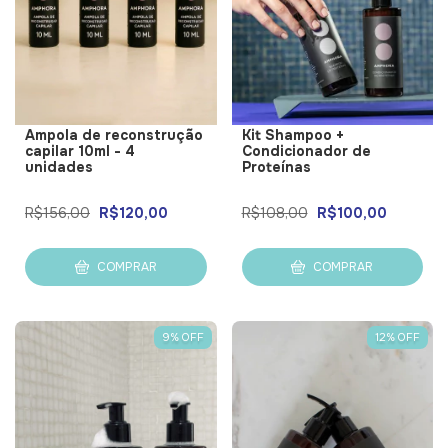
Ampola de reconstrução
Kit Shampoo +
capilar 10ml - 4
Condicionador de
unidades
Proteínas
R$156,00
R$120,00
R$108,00
R$100,00
COMPRAR
COMPRAR
9
%
OFF
12
%
OFF